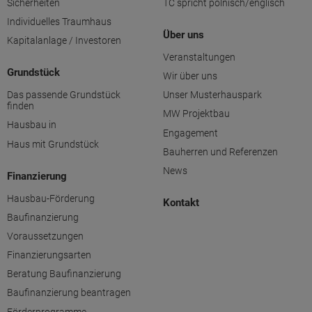
Sicherheiten
TC spricht polnisch/englisch
Individuelles Traumhaus
Über uns
Kapitalanlage / Investoren
Veranstaltungen
Grundstück
Wir über uns
Das passende Grundstück
Unser Musterhauspark
finden
MW Projektbau
Hausbau in
Engagement
Haus mit Grundstück
Bauherren und Referenzen
News
Finanzierung
Hausbau-Förderung
Kontakt
Baufinanzierung
Voraussetzungen
Finanzierungsarten
Beratung Baufinanzierung
Baufinanzierung beantragen
Förderprogramme