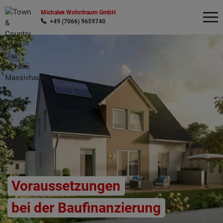
Michalek Wohntraum GmbH
+49 (7066) 9659740
Wonach möchten Sie suchen?
Voraussetzungen
bei der Baufinanzierung