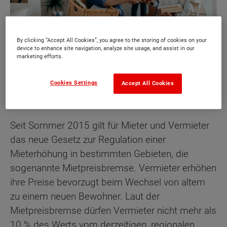
By clicking “Accept All Cookies”, you agree to the storing of cookies on your
device to enhance site navigation, analyze site usage, and assist in our
marketing efforts.
Als Familie ohne deutliche Mietpreissteigerung in eine
Cookies Settings
größere Wohnung ziehen. Das geht dank der
Accept All Cookies
Mietpreisbremse - oder doch nicht?
Seit Sommer 2015 gilt für Mieter und Vermieter
das neue Gesetz zur Regulation einer
Mieterhöhung in bestimmten Gebieten, die
sogenannte Mietpreisbremse. Vermieter erhöhen
ihre Preise bevorzugt beim Wechsel von altem
zu einem neuen Bewohner. Laut der
Mietpreisbremse dürfen Vermieter nicht mehr als
10 % des Werts vom derzeitigen, regionalen