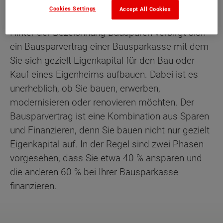
Cookies Settings
Accept All Cookies
Hinter der Bezeichnung Bausparen verbirgt sich
ein Bausparvertrag einer Bausparkasse mit dem
Sie sich gezielt Eigenkapital für den Bau oder
Kauf eines Eigenheims aufbauen. Dabei ist es
unerheblich, ob Sie bauen, erwerben,
modernisieren oder renovieren möchten. Der
Bausparvertrag ist eine Kombination aus Sparen
und Finanzieren, denn Sie bauen nicht nur gezielt
Eigenkapital auf. In der Regel sind zwei Phasen
vorgesehen, dass Sie etwa 40 % ansparen und
die anderen 60 % bei Ihrer Bausparkasse
finanzieren.