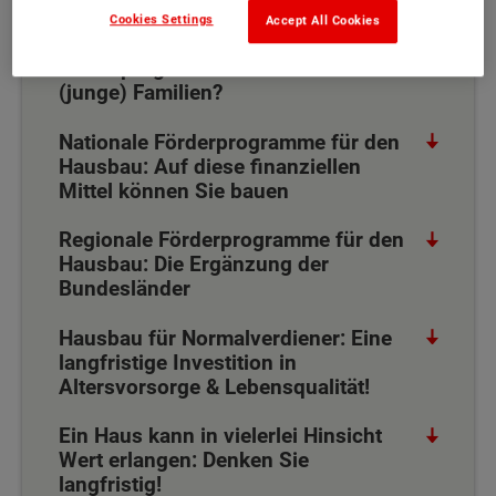
Cookies Settings
Accept All Cookies
Zukunft gestalten: Was spricht für
Förderprogramme beim Hausbau für
(junge) Familien?
Nationale Förderprogramme für den
Hausbau: Auf diese finanziellen
Mittel können Sie bauen
Regionale Förderprogramme für den
Hausbau: Die Ergänzung der
Bundesländer
Hausbau für Normalverdiener: Eine
langfristige Investition in
Altersvorsorge & Lebensqualität!
Ein Haus kann in vielerlei Hinsicht
Wert erlangen: Denken Sie
langfristig!